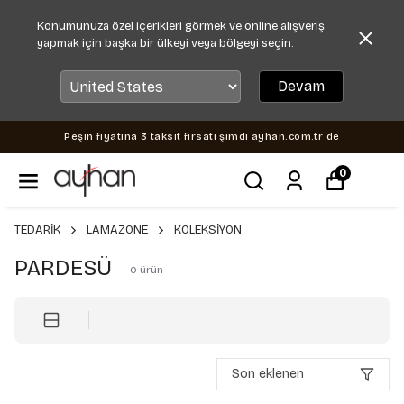
Konumunuza özel içerikleri görmek ve online alışveriş
yapmak için başka bir ülkeyi veya bölgeyi seçin.
Devam
Peşin fiyatına 3 taksit fırsatı şimdi ayhan.com.tr de
0
TEDARİK
LAMAZONE
KOLEKSİYON
PARDESÜ
0
ürün
Son eklenen