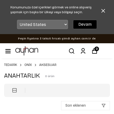
Konumunuza özel içerikleri görmek ve online alışveriş
yapmak için başka bir ülkeyi veya bölgeyi seçin.
Devam
Peşin fiyatına 3 taksit fırsatı şimdi ayhan.com.tr de
0
TEDARİK
ONİX
AKSESUAR
ANAHTARLIK
0
ürün
Son eklenen