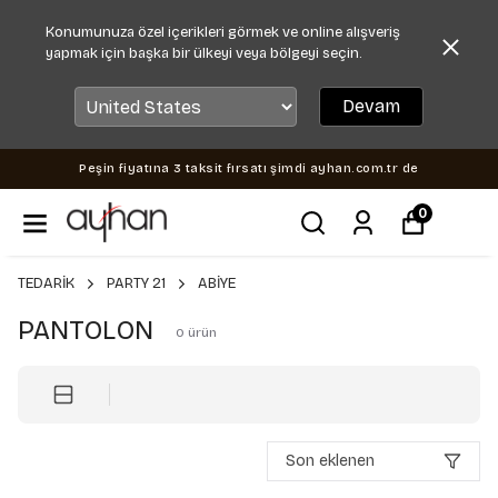
Konumunuza özel içerikleri görmek ve online alışveriş
yapmak için başka bir ülkeyi veya bölgeyi seçin.
Devam
Peşin fiyatına 3 taksit fırsatı şimdi ayhan.com.tr de
0
TEDARİK
PARTY 21
ABİYE
PANTOLON
0
ürün
Son eklenen