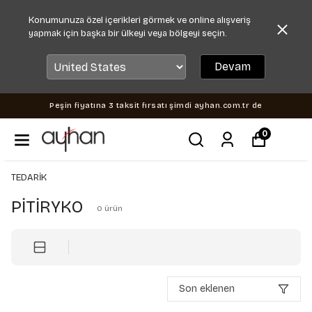
Konumunuza özel içerikleri görmek ve online alışveriş
yapmak için başka bir ülkeyi veya bölgeyi seçin.
Devam
Peşin fiyatına 3 taksit fırsatı şimdi ayhan.com.tr de
0
TEDARİK
PİTİRYKO
0
ürün
Son eklenen