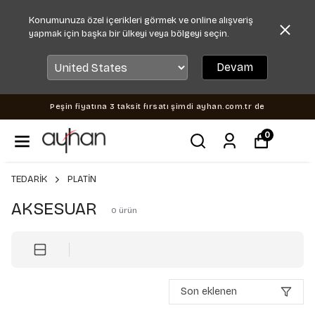
Konumunuza özel içerikleri görmek ve online alışveriş
yapmak için başka bir ülkeyi veya bölgeyi seçin.
Devam
Peşin fiyatına 3 taksit fırsatı şimdi ayhan.com.tr de
0
TEDARİK
PLATİN
AKSESUAR
0
ürün
Son eklenen