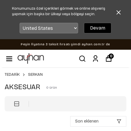
Konumunuza özel içerikleri görmek ve online alışveriş
yapmak için başka bir ülkeyi veya bölgeyi seçin.
Devam
Peşin fiyatına 3 taksit fırsatı şimdi ayhan.com.tr de
0
TEDARİK
SERKAN
AKSESUAR
0
ürün
Son eklenen