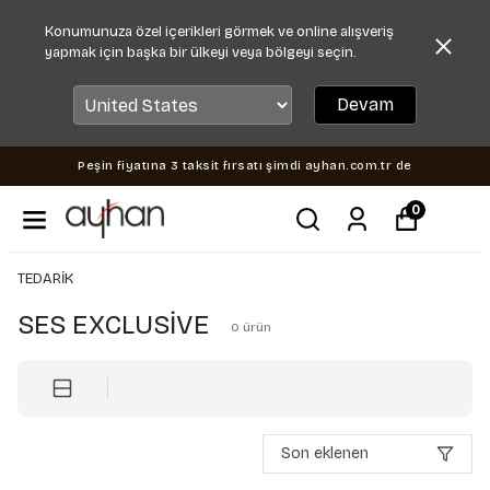
Konumunuza özel içerikleri görmek ve online alışveriş
yapmak için başka bir ülkeyi veya bölgeyi seçin.
Devam
Peşin fiyatına 3 taksit fırsatı şimdi ayhan.com.tr de
0
TEDARİK
SES EXCLUSİVE
0
ürün
Son eklenen