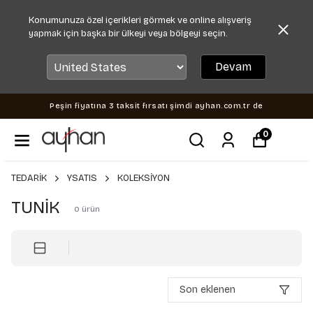
Konumunuza özel içerikleri görmek ve online alışveriş
yapmak için başka bir ülkeyi veya bölgeyi seçin.
Devam
Peşin fiyatına 3 taksit fırsatı şimdi ayhan.com.tr de
0
TEDARİK
YSATIS
KOLEKSİYON
TUNİK
0
ürün
Son eklenen