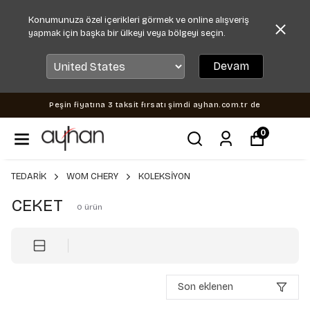
Konumunuza özel içerikleri görmek ve online alışveriş
yapmak için başka bir ülkeyi veya bölgeyi seçin.
Devam
Peşin fiyatına 3 taksit fırsatı şimdi ayhan.com.tr de
0
TEDARİK
WOM CHERY
KOLEKSİYON
CEKET
0
ürün
Son eklenen